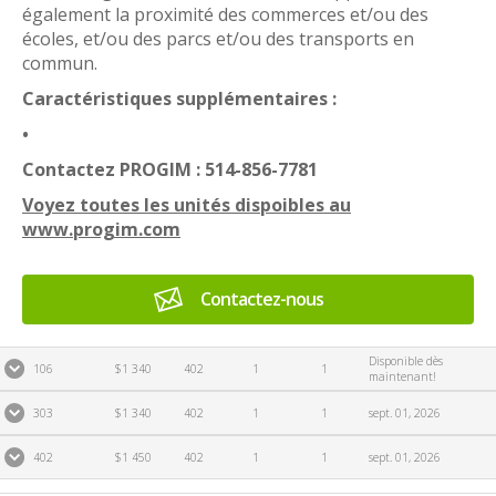
également la proximité des commerces et/ou des
écoles, et/ou des parcs et/ou des transports en
commun.
Caractéristiques supplémentaires :
•
Contactez PROGIM : 514-856-7781
Voyez toutes les unités dispoibles au
www.progim.com
Contactez-nous
Disponible dès
106
$1 340
402
1
1
maintenant!
303
$1 340
402
1
1
sept. 01, 2026
402
$1 450
402
1
1
sept. 01, 2026