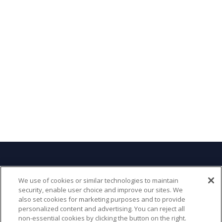
SIÈGE SOCIAL
We use of cookies or similar technologies to maintain
security, enable user choice and improve our sites. We
6 Place du Commerce, Brossard, QC J4W 3J9,
also set cookies for marketing purposes and to provide
Canada
personalized content and advertising. You can reject all
non-essential cookies by clicking the button on the right.
(514) 856-7781