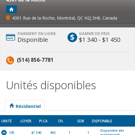
4301 Rue de la Roche, Montréal, QC H2J 3H8, Canada
PAIEMENT EN LIGNE
GAMME DE PRIX
Disponible
$1 340 - $1 450
(514) 856-7781
Unités disponibles
Résidentiel
UNITÉ
LOYER
PI.CA
CH.
SDB
DISPONIBLE
Disponible dès
105
$1 340
402
1
1
maintenant!