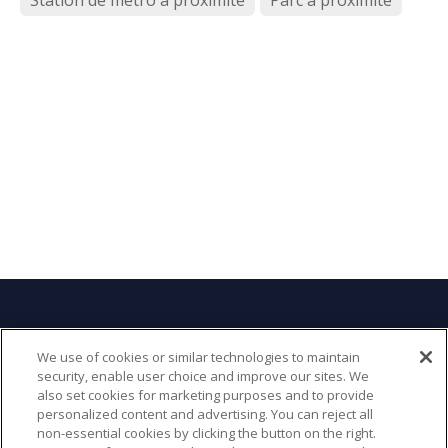
Station de métro à proximité
Parc à proximité
SIÈGE SOCIAL
We use of cookies or similar technologies to maintain
security, enable user choice and improve our sites. We
6 Place du Commerce, Brossard, QC J4W 3J9,
also set cookies for marketing purposes and to provide
Canada
personalized content and advertising. You can reject all
non-essential cookies by clicking the button on the right.
(514) 856-7781