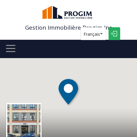
Gestion Immobilière Progim Inc
Français
ACCUEIL
ANNONCES
CONTACT